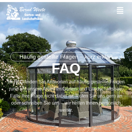
Häufig gestellte Fragen – kurz erklärt
FAQ
Im FAQ finden Sie Antworten auf häufig gestellte Fragen
rund um unsere Arbeit im Garten- und Landschaftsbau.
Falls Ihre Frage nicht dabei ist: Rufen Sie uns gern an
oder schreiben Sie uns – wir helfen Ihnen persönlich
weiter.