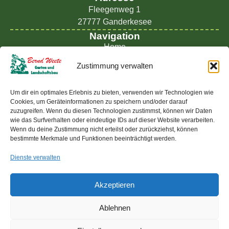
Fleegenweg 1
27777 Ganderkesee
Navigation
Home
Leistungen
Zustimmung verwalten
FAQ
Kontakt
Um dir ein optimales Erlebnis zu bieten, verwenden wir Technologien wie
Rechtliches
Cookies, um Geräteinformationen zu speichern und/oder darauf
Impressum
zuzugreifen. Wenn du diesen Technologien zustimmst, können wir Daten
wie das Surfverhalten oder eindeutige IDs auf dieser Website verarbeiten.
Datenschutz
Wenn du deine Zustimmung nicht erteilst oder zurückziehst, können
bestimmte Merkmale und Funktionen beeinträchtigt werden.
Cookies
Öffnungszeiten
Dienste verwalten
Mo - Fr: 7:00 Uhr - 17:00 Uhr
Sa 7:00 Uhr - 15:00 Uhr
Akzeptieren
Termine nur nach Absprache!
Ablehnen
© 2025 Bernd Weete – Garten und Landschaftsbau
Design & Umsetzung:
borrek-design.de