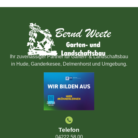
Ihr zuverlässiger Partner für Garten- & Landschaftsbau
in Hude, Ganderkesee, Delmenhorst und Umgebung.
Telefon
04222 58 00