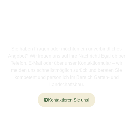
Jetzt Kontakt aufnehmen.
Wir freuen uns auf Ihre
Anfrage – schnell,
persönlich und
unverbindlich.
Sie haben Fragen oder möchten ein unverbindliches
Angebot? Wir freuen uns auf Ihre Nachricht! Egal ob per
Telefon, E-Mail oder über unser Kontaktformular – wir
melden uns schnellstmöglich zurück und beraten Sie
kompetent und persönlich im Bereich Garten- und
Landschaftsbau.
Kontaktieren Sie uns!