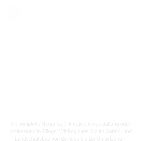
Ihr Meisterbetrieb für Garten- &
Landschaftsgestaltung – persönlich,
professionell, nachhaltig.
Gärten gestalten.
Lebensräume
schaffen.
Ob komplette Neuanlage, kreative Umgestaltung oder
professionelle Pflege: Wir begleiten Sie im Garten- und
Landschaftsbau von der Idee bis zur Umsetzung –